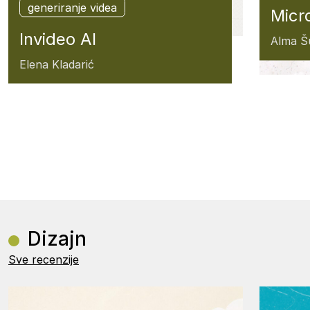
generiranje videa
Micr
Invideo AI
Alma Š
Elena Kladarić
Dizajn
Sve recenzije