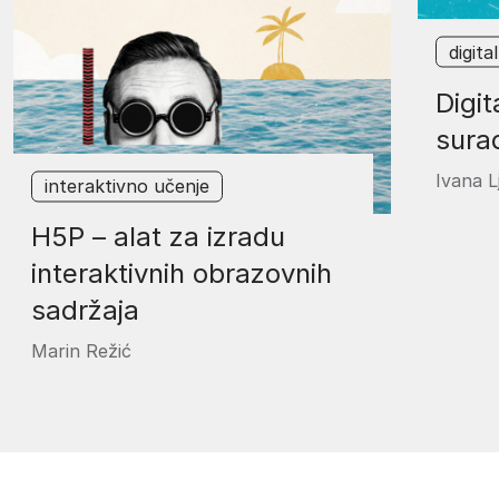
digita
Digit
sura
Ivana L
interaktivno učenje
H5P – alat za izradu
interaktivnih obrazovnih
sadržaja
Marin Režić