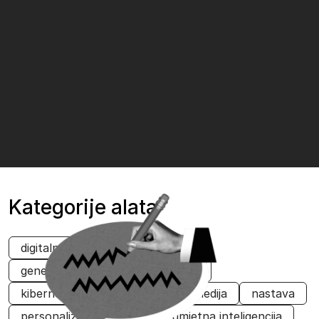
Kategorije alata
digitalna kreativnost
generativna umjetna inteligencija
kibernetička sigurnost
multimedija
nastava
personalizacija
SQL
umjetna inteligencija