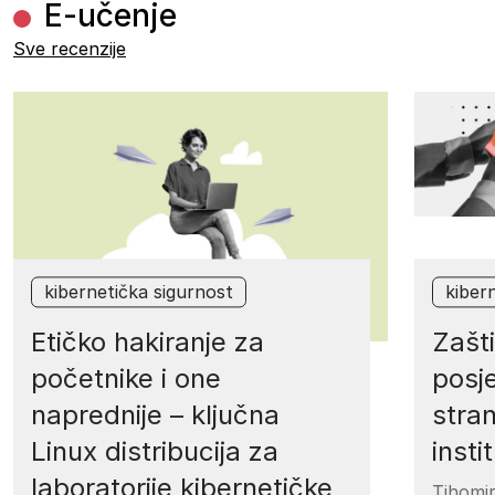
E-učenje
Sve recenzije
kibernetička sigurnost
kiber
Etičko hakiranje za
Zašt
početnike i one
posje
naprednije – ključna
stra
Linux distribucija za
insti
laboratorije kibernetičke
Tihomir