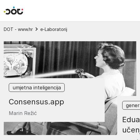
Povratak na naslovnicu
DOT - www.hr
e-Laboratorij
umjetna inteligencija
Consensus.app
gener
Marin Režić
Edua
učen