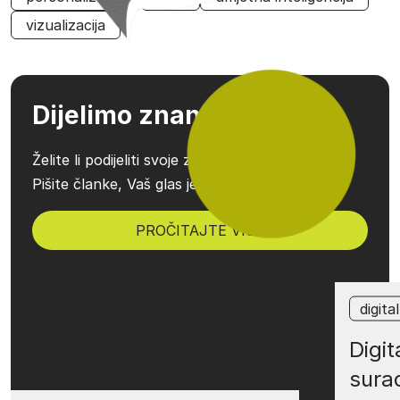
vizualizacija
Dijelimo znanje!
Želite li podijeliti svoje znanje ili iskustvo?
Pišite članke, Vaš glas je važan.
PROČITAJTE VIŠE
digita
Digit
sura