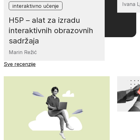
Ivana L
interaktivno učenje
H5P – alat za izradu
interaktivnih obrazovnih
sadržaja
Marin Režić
Sve recenzije alata
Sve recenzije